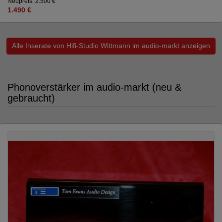
Neupreis: 2.500 €
1.490 €
Alle Inserate von Hifi-Studio Wittmann im audio-markt anzeigen
Phonoverstärker im audio-markt (neu &
gebraucht)