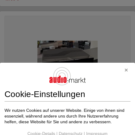
Cookie-Einstellungen
Wir nutzen Cookies auf unserer Website. Einige von ihnen sind
essenziell, während andere uns durch Ihre Nutzererfahrung
LINN
Majik DSM 4 -PREIS REDUZIERT-
helfen, diese Website für Sie und andere zu verbessern.
Transistor-Vollverstärker
Neupreis: 4.015 €
Cookie-Details
|
Datenschutz
|
Impressum