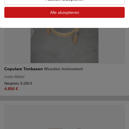
Alle akzeptieren
Copulare Tonbasen
Wooden Instrument
Audio-Möbel
Neupreis: 9.200 €
4.850 €