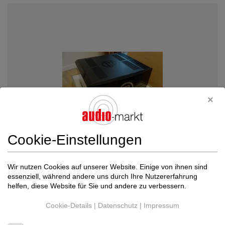
Cookie-Einstellungen
Wir nutzen Cookies auf unserer Website. Einige von ihnen sind
MBL
MBL 9007 - REDUCED!
essenziell, während andere uns durch Ihre Nutzererfahrung
helfen, diese Website für Sie und andere zu verbessern.
Transistor-Endverstärker
Neupreis: 14.900 €
Cookie-Details
|
Datenschutz
|
Impressum
6.950 €