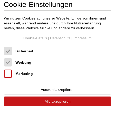
Cookie-Einstellungen
Wir nutzen Cookies auf unserer Website. Einige von ihnen sind
Vorheriger Beitrag
Nächster Beitrag
essenziell, während andere uns durch Ihre Nutzererfahrung
helfen, diese Website für Sie und andere zu verbessern.
Cookie-Details
|
Datenschutz
|
Impressum
Inserate von arsmachinae Audio im audio-
Sicherheit
markt
Werbung
Marketing
Auswahl akzeptieren
Alle akzeptieren