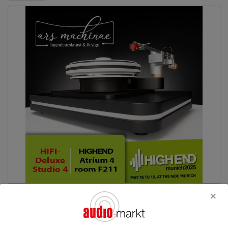
Erlebe den Ars Machinae Turntable live auf der HIGHEND
München im Atrium 4, Raum 211 und auf der HIFI Deluxe im
Studio 4, Mariott Hotel. Only silence and music!