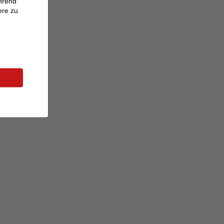
ährend
ere zu