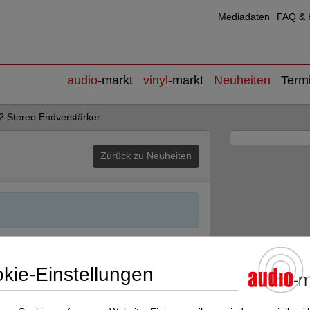
Mediadaten
FAQ & H
audio
-markt
vinyl
-markt
Neuheiten
Term
 Stereo Endverstärker
Zurück zu Neuheiten
Nächster Beitrag
kie-Einstellungen