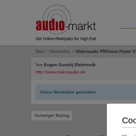
Start
Neuheiten
Makroaudio PROxium Power V2
Von
Eugen Gurskij Elektronik
http://www.makroaudio.de
Keine Neuheiten gefunden
Vorheriger Beitrag
Coo