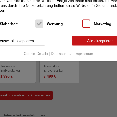
zen Cookies auf unserer Website. Einige von ihnen sind essenziell, w
 im audio-markt
uns durch Ihre Nutzererfahrung helfen, diese Website für Sie und and
sern.
Sicherheit
Werbung
Marketing
Auswahl akzeptieren
Alle akzeptieren
Makroaudio
Makroaudio
Makroaudio
Makroaudio
Cookie-Details
|
Datenschutz
|
Impressum
LittleBIG Power
PROxium Power
Hig...
V2 Hi...
Transistor-
Transistor-
Endverstärker
Endverstärker
1.990 €
3.490 €
tronik im audio-markt anzeigen
Datenschutzeinstellungen