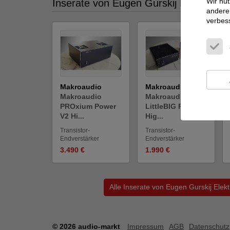
Wir nut
Inserate von Eugen Gurskij Elektronik
andere 
verbes
Makroaudio
Makroaudio
Makroaudio
Makroaudio
PROxium Power
LittleBIG Power
V2 Hi...
Hig...
Transistor-
Transistor-
Endverstärker
Endverstärker
3.490 €
1.990 €
Alle Inserate von Eugen Gurskij Elek
© 2026 audio-markt
Impressum
AGB
Datenschutz