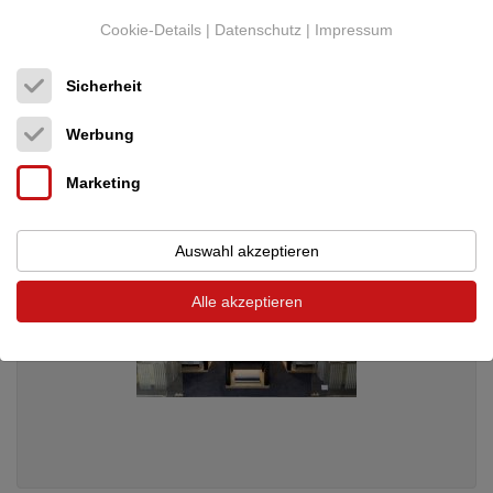
Burmester
Reference Line 175 Schallplatte...
Cookie-Details
|
Datenschutz
|
Impressum
Plattenspieler komplett
Neupreis: 39.340 €
Preis auf Anfrage
Sicherheit
Werbung
Marketing
Auswahl akzeptieren
Alle akzeptieren