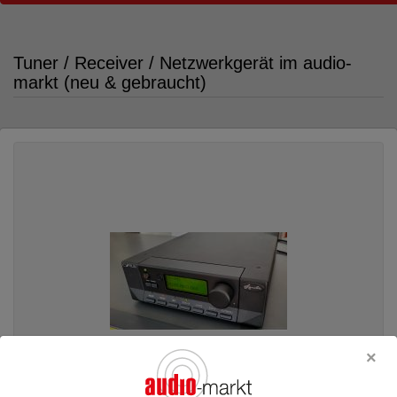
Tuner / Receiver / Netzwerkgerät im audio-
markt (neu & gebraucht)