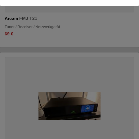
Arcam
FMJ T21
Tuner / Receiver / Netzwerkgerät
69 €