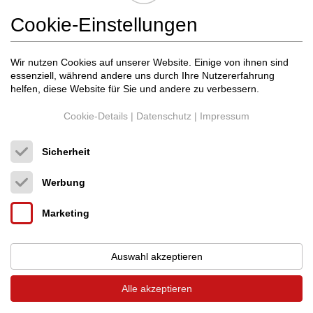
Cookie-Einstellungen
Cyrus
Stream X Signature
Tuner / Receiver / Netzwerkgerät
Wir nutzen Cookies auf unserer Website. Einige von ihnen sind
Neupreis: 2.195 €
essenziell, während andere uns durch Ihre Nutzererfahrung
899 €
helfen, diese Website für Sie und andere zu verbessern.
Cookie-Details
|
Datenschutz
|
Impressum
Sicherheit
Werbung
Marketing
Auswahl akzeptieren
Alle akzeptieren