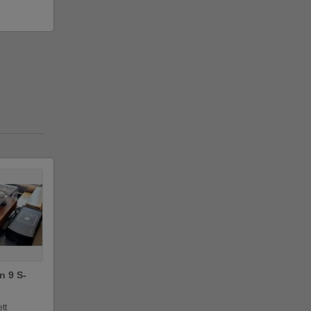
n 9 S-
tt