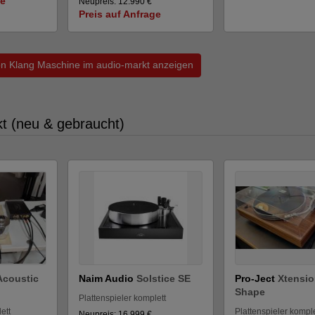
ge
Neupreis: 12.990 €
Preis auf Anfrage
von Klang Maschine im audio-markt anzeigen
kt (neu & gebraucht)
Acoustic
Naim Audio
Solstice SE
Pro-Ject
Xtensio
Shape
Plattenspieler komplett
ett
Plattenspieler komple
Neupreis: 16.999 €