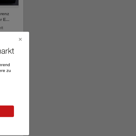
erenz
 E...
tt
e
ährend
ere zu
er &
 W...
tt
e