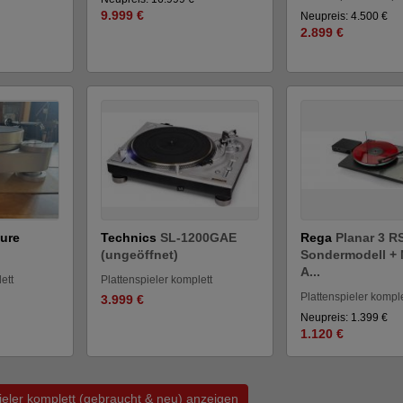
9.999 €
Neupreis: 4.500 €
2.899 €
ure
Technics
SL-1200GAE
Rega
Planar 3 R
(ungeöffnet)
Sondermodell + 
A...
ett
Plattenspieler komplett
Plattenspieler komple
3.999 €
Neupreis: 1.399 €
1.120 €
pieler komplett (gebraucht & neu) anzeigen