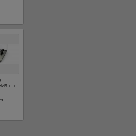
S
Nd5 +++
tt